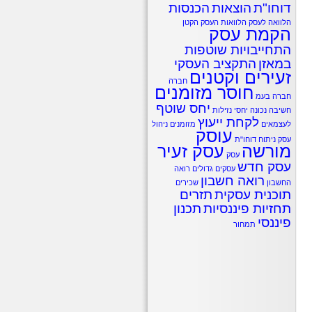
דוחו"ת
הוצאות
הכנסות
הלוואה לעסק
הלוואות
העסק הקטן
הקמת עסק
התחייבויות שוטפות
במאזן
התקציב העסקי
זעירים וקטנים
חברה
חוסר מזומנים
חברה בעמ
יחס שוטף
חשיבה נכונה
יחסי נזילות
לקחת ייעוץ
לעצמאים
מזומנים
ניהול
עוסק
עסק
ניתוח דוחו"ת
מורשה
עסק זעיר
עסק
עסק חדש
עסקים גדולים
רואה
רואה חשבון
החשבון
שכירים
תוכנית עסקית
תזרים
תחזיות פיננסיות
תכנון
פיננסי
תמחור