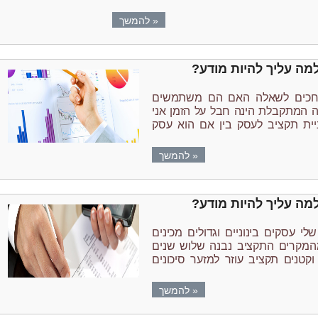
העסק מוכר, …
להמשיך לקרוא
←
« להמשך
מה עליך להיות מודע?
גחכים לשאלה האם הם משתמשים
 המתקבלת הינה חבל על הזמן אני
ית תקציב לעסק בין אם הוא עסק
ד עסקי בעל מחזור של מאות …
« להמשך
מה עליך להיות מודע?
 עסקים בינוניים וגדולים מכינים
המקרים התקציב נבנה שלוש שנים
וקטנים תקציב עוזר למזער סיכונים
בעל העסק את האפשרויות לקביעת
שיך לקרוא
←
« להמשך