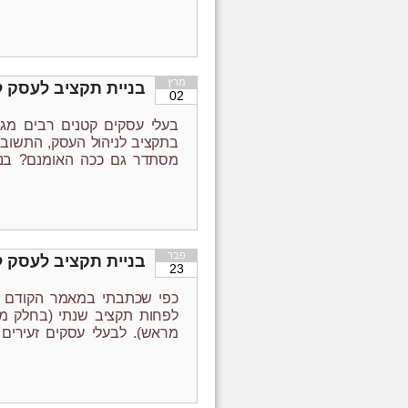
את מחירי המוצרים ש
מרץ
בניית תקציב לעסק ל
02
בעלי עסקים קטנים רבים מ
בתקציב לניהול העסק, התשובה
מסתדר גם ככה האומנם? בני
בהקמה, עסק חדש או תאגי
להמשיך לקרוא
←
פבר
בניית תקציב לעסק ל
23
כפי שכתבתי במאמר הקודם שלי
לפחות תקציב שנתי (בחלק מ
מראש). לבעלי עסקים זעירים 
בעסק, למעשה התקציב נותן ל
יעדי מכירות לעסק, ומצד …
להמ